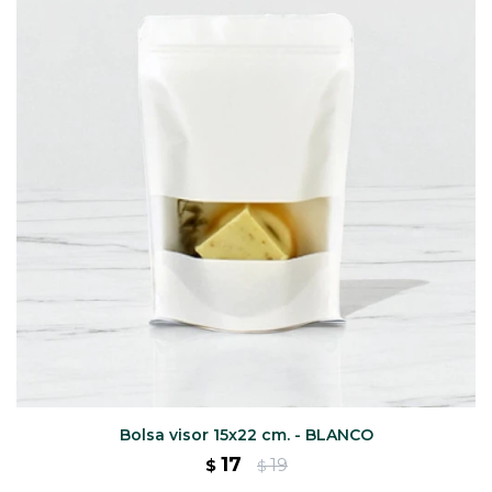
CAJ
TA
CA
TA
PO
SE
ENV
Bolsa visor 15x22 cm. - BLANCO
17
19
$
$