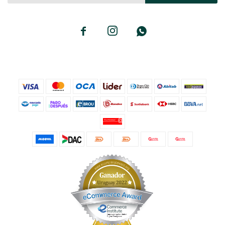


