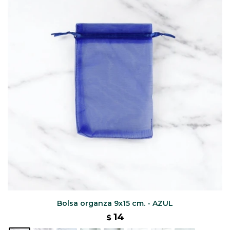
CAJ
TA
CA
TA
PO
SE
ENV
Bolsa organza 9x15 cm. - AZUL
14
$