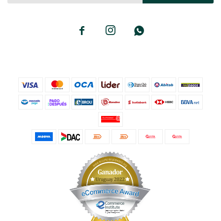


