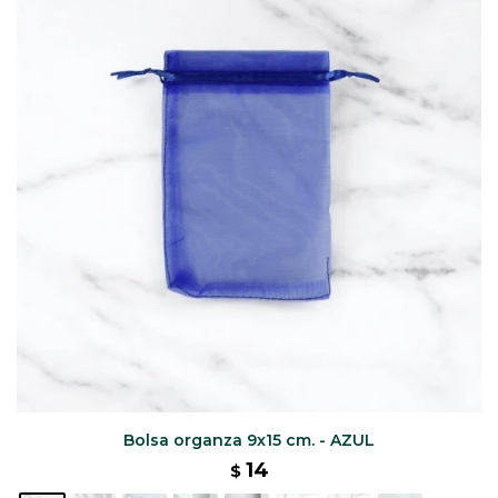
CAJ
TA
CA
TA
PO
SE
Bolsa organza 9x15 cm. - AZUL
14
$