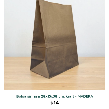
CAJ
TA
CA
TA
PO
SE
Bolsa sin asa 28x15x38 cm. kraft - MADERA
14
$