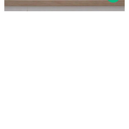
Bolsa 14x8x26 cm - BLANCO
24
$