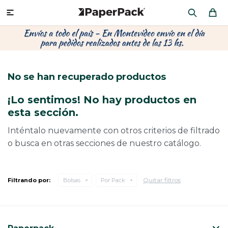
MI CUENTA

P
P
P
P
P
P
P
P
P
P
PRODUCTOS
CA
PA
SOB
CU
CA
MU
CIN
CAJ
FRA
No se han recuperado productos
CO
CA
SOB
LAP
AC
HIL
CAJ
REGALOS
¡Lo sentimos! No hay productos en
CA
TE
SO
AR
ÁR
MO
CA
esta sección.
PACKAGING PREMIUM
TR
OR
PO
AC
PAP
PAP
Inténtalo nuevamente con otros criterios de filtrado
o busca en otras secciones de nuestro catálogo.
CAJ
PO
PAP
DES
BOLSAS Y SOBRES AL POR MAYOR
CAJ
PAP
DE
Quitar filtros
Filtrando por:
Bolsas
Por Pack
CAJ
PAP
RES
ÚLTIMAS NOVEDADES
CAJ
STI
AC