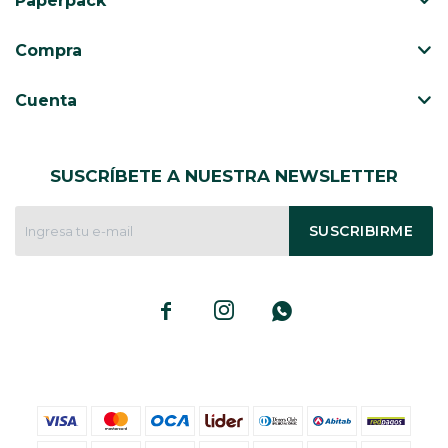
Paperpack
CAJ
TA
Compra
CA
TA
Cuenta
PO
SE
SUSCRÍBETE A NUESTRA NEWSLETTER
SUSCRIBIRME


