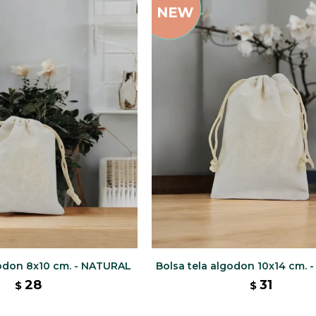
godon 8x10 cm. - NATURAL
Bolsa tela algodon 10x14 cm.
28
31
$
$