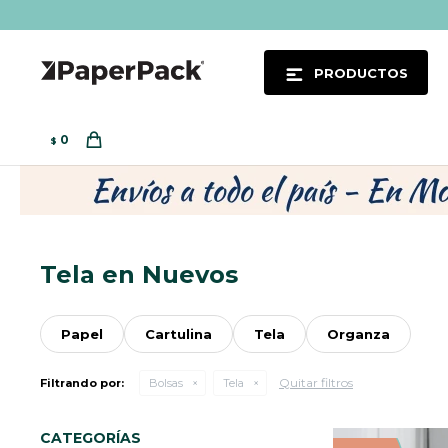
PRODUCTOS
0
$
Tela en Nuevos
Papel
Cartulina
Tela
Organza
Quitar filtros
Filtrando por:
Bolsas
Tela
CATEGORÍAS