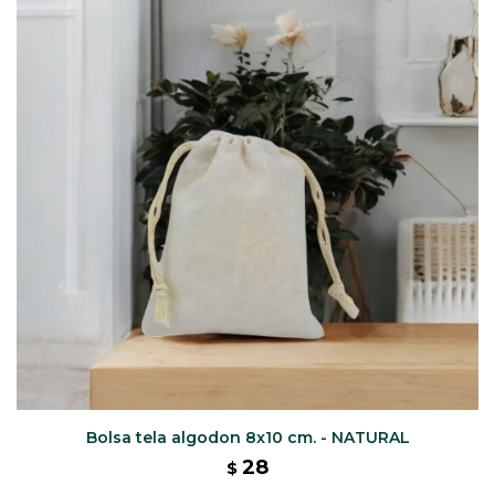
CAJ
TA
CA
TA
PO
SE
ENV
Bolsa tela algodon 8x10 cm. - NATURAL
28
$