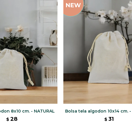
godon 8x10 cm. - NATURAL
Bolsa tela algodon 10x14 cm.
28
31
$
$