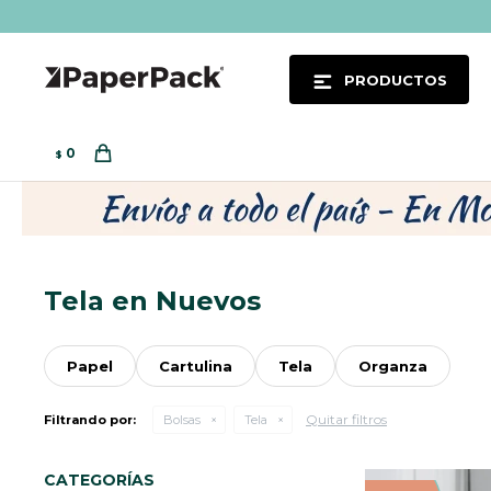
PRODUCTOS
0
$
Tela en Nuevos
Papel
Cartulina
Tela
Organza
Quitar filtros
Filtrando por:
Bolsas
Tela
CATEGORÍAS