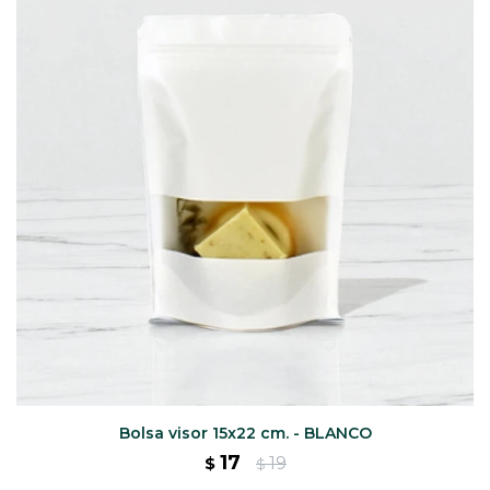
CAJ
TA
CA
TA
PO
SE
Bolsa visor 15x22 cm. - BLANCO
17
19
$
$