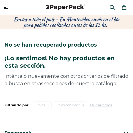
MI CUENTA

P
P
P
P
P
P
P
P
P
P
PRODUCTOS
CA
PA
SOB
CU
CA
MU
CIN
CAJ
FRA
No se han recuperado productos
CO
CA
SOB
LAP
AC
HIL
CAJ
REGALOS
¡Lo sentimos! No hay productos en
CA
TE
SO
AR
ÁR
MO
CA
esta sección.
PACKAGING PREMIUM
TR
OR
PO
AC
PAP
PAP
Inténtalo nuevamente con otros criterios de filtrado
o busca en otras secciones de nuestro catálogo.
CAJ
PO
PAP
DES
BOLSAS Y SOBRES AL POR MAYOR
CAJ
PAP
DE
Quitar filtros
Filtrando por:
Cajas
Cajas con visor
CAJ
PAP
RES
ÚLTIMAS NOVEDADES
CAJ
STI
AC