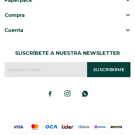
Paperpack
CAJ
TA
Compra
CA
TA
Cuenta
PO
SE
SUSCRÍBETE A NUESTRA NEWSLETTER
SUSCRIBIRME


