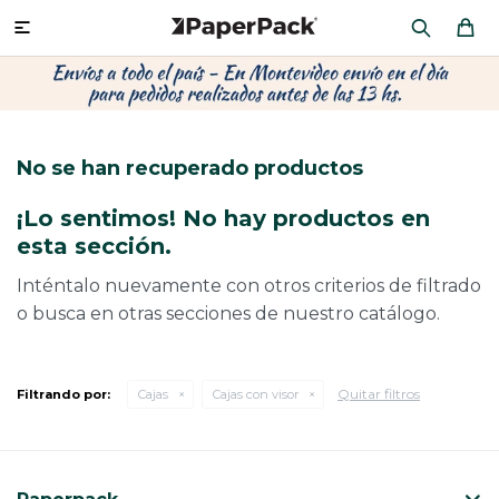
MI CUENTA

P
P
P
P
P
P
P
P
P
P
PRODUCTOS
CA
PA
SOB
CU
CA
MU
CIN
CAJ
FRA
No se han recuperado productos
CO
CA
SOB
LAP
AC
HIL
CAJ
REGALOS
¡Lo sentimos! No hay productos en
CA
TE
SO
AR
ÁR
MO
CA
esta sección.
PACKAGING PREMIUM
TR
OR
PO
AC
PAP
PAP
Inténtalo nuevamente con otros criterios de filtrado
o busca en otras secciones de nuestro catálogo.
CAJ
PO
PAP
DES
BOLSAS Y SOBRES AL POR MAYOR
CAJ
PAP
DE
Quitar filtros
Filtrando por:
Cajas
Cajas con visor
CAJ
PAP
RES
ÚLTIMAS NOVEDADES
CAJ
STI
AC