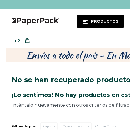
PRODUCTOS
0
$
No se han recuperado product
¡Lo sentimos! No hay productos en est
Inténtalo nuevamente con otros criterios de filtra
Quitar filtros
Filtrando por:
Cajas
Cajas con visor