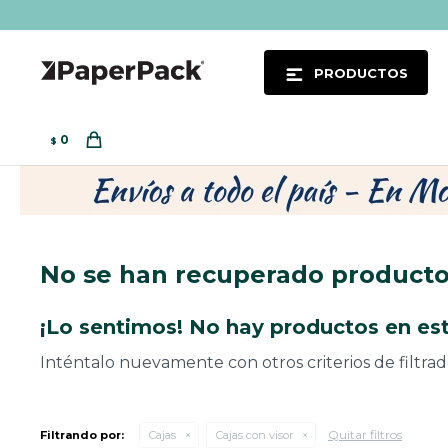
PRODUCTOS
0
$
No se han recuperado product
¡Lo sentimos! No hay productos en est
Inténtalo nuevamente con otros criterios de filtra
Quitar filtros
Filtrando por:
Cajas
Cajas con visor