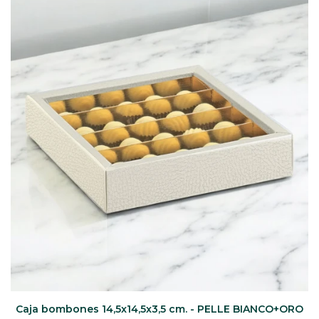
CAJ
TA
CA
TA
PO
SE
ENV
Caja bombones 14,5x14,5x3,5 cm. - PELLE BIANCO+ORO