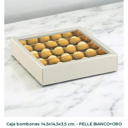
CAJ
TA
CA
TA
PO
SE
ENV
Caja bombones 14,5x14,5x3,5 cm. - PELLE BIANCO+ORO