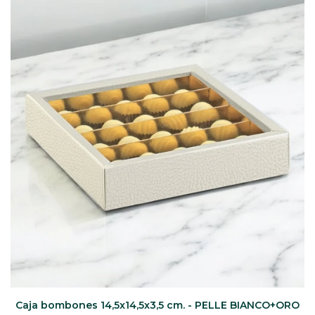
CAJ
TA
CA
TA
PO
SE
ENV
Caja bombones 14,5x14,5x3,5 cm. - PELLE BIANCO+ORO