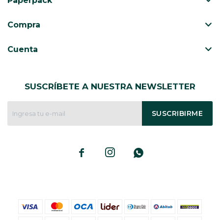
Paperpack
CAJ
TA
Compra
CA
TA
Cuenta
PO
SE
SUSCRÍBETE A NUESTRA NEWSLETTER
SUSCRIBIRME


