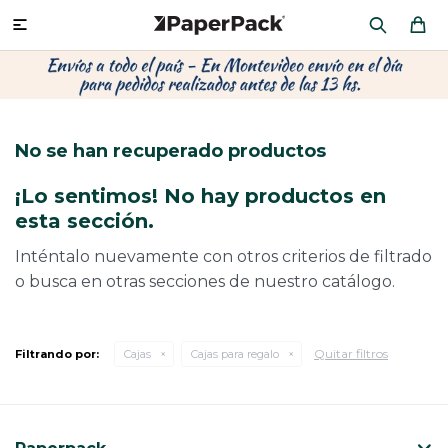
MI CUENTA

P
P
P
P
P
P
P
P
P
P
PRODUCTOS
CA
PA
SOB
CU
CA
MU
CIN
CAJ
FRA
No se han recuperado productos
CO
CA
SOB
LAP
AC
HIL
CAJ
REGALOS
¡Lo sentimos! No hay productos en
CA
TE
SO
AR
ÁR
MO
CA
esta sección.
PACKAGING PREMIUM
TR
OR
PO
AC
PAP
PAP
Inténtalo nuevamente con otros criterios de filtrado
o busca en otras secciones de nuestro catálogo.
CAJ
PO
PAP
DES
BOLSAS Y SOBRES AL POR MAYOR
CAJ
PAP
DE
Quitar filtros
Filtrando por:
Cajas
Cajas para regalo
CAJ
PAP
RES
ÚLTIMAS NOVEDADES
CAJ
STI
AC