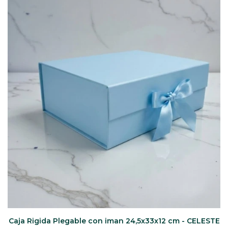
CAJ
TA
CA
TA
PO
SE
ENV
Caja Rigida Plegable con iman 24,5x33x12 cm - CELESTE