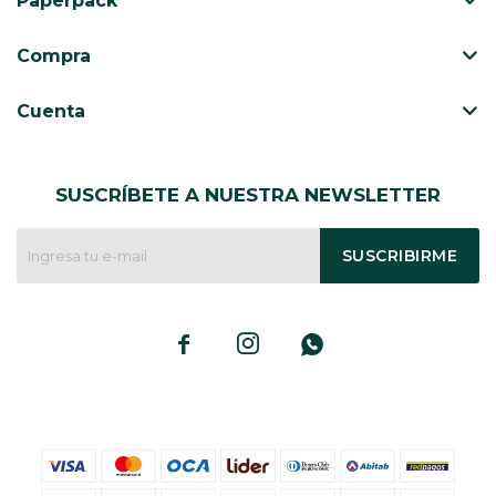
Paperpack
CAJ
TA
Compra
CA
TA
Cuenta
PO
SE
SUSCRÍBETE A NUESTRA NEWSLETTER
ENV
SUSCRIBIRME


