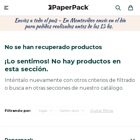
MI CUENTA

P
P
P
P
P
P
P
P
P
P
PRODUCTOS
CA
PA
SOB
CU
OFI
ÁR
CIN
CAJ
FRA
No se han recuperado productos
CO
CA
SOB
LAP
MU
HIL
CAJ
REGALOS
¡Lo sentimos! No hay productos en
CA
TE
SO
AR
AC
MO
CA
esta sección.
PACKAGING PREMIUM
TR
OR
PO
AC
PAP
PAP
Inténtalo nuevamente con otros criterios de filtrado
o busca en otras secciones de nuestro catálogo.
PL
PO
PAP
DES
BOLSAS Y SOBRES AL POR MAYOR
CAJ
PAP
DE
Quitar filtros
Filtrando por:
Cajas
Cartón duro
CAJ
PAP
RES
ÚLTIMAS NOVEDADES
CAJ
STI
AC