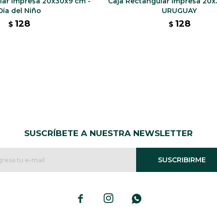
lar Impresa 20x30x9 cm -
Caja Rectangular Impresa 20x
Día del Niño
URUGUAY
128
128
$
$
SUSCRÍBETE A NUESTRA NEWSLETTER
SUSCRIBIRME


