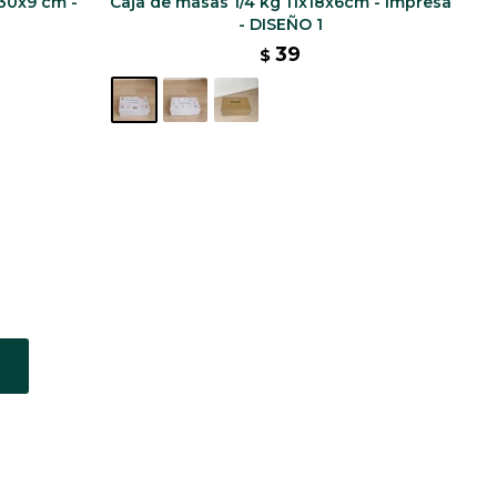
30x9 cm -
Caja de masas 1/4 kg 11x18x6cm - impresa
- DISEÑO 1
39
$