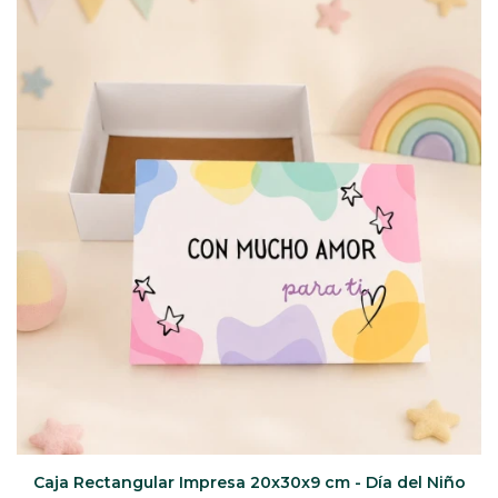
CAJ
TA
CA
TA
PO
SE
Caja Rectangular Impresa 20x30x9 cm - Día del Niño