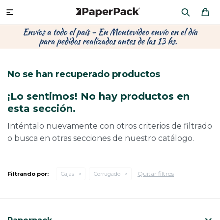
MI CUENTA

P
P
P
P
P
P
P
P
P
P
PRODUCTOS
CA
PA
SOB
CU
OFI
ÁR
CIN
CAJ
FRA
No se han recuperado productos
CO
CA
SOB
LAP
MU
HIL
CAJ
REGALOS
¡Lo sentimos! No hay productos en
CA
TE
SO
AR
AC
MO
CA
esta sección.
PACKAGING PREMIUM
TR
OR
PO
AC
PAP
PAP
Inténtalo nuevamente con otros criterios de filtrado
o busca en otras secciones de nuestro catálogo.
PL
PO
PAP
DES
BOLSAS Y SOBRES AL POR MAYOR
CAJ
PAP
DE
Quitar filtros
Filtrando por:
Cajas
Corrugado
CAJ
PAP
RES
ÚLTIMAS NOVEDADES
CAJ
STI
AC