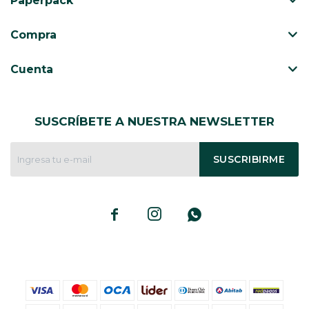
Paperpack
CAJ
TA
Compra
CA
TA
Cuenta
PO
SE
SUSCRÍBETE A NUESTRA NEWSLETTER
ENV
SUSCRIBIRME


