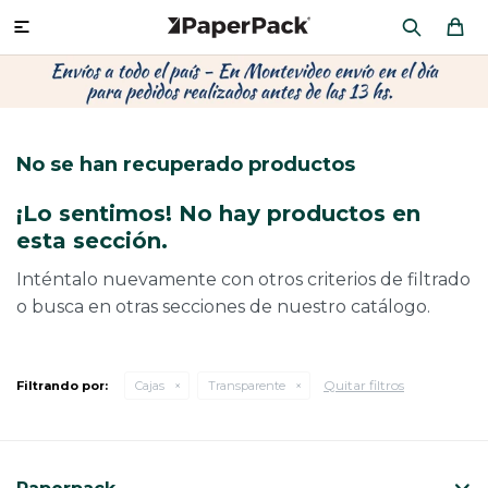
MI CUENTA

P
P
P
P
P
P
P
P
P
P
PRODUCTOS
CA
PA
SOB
CU
CA
MU
CIN
CAJ
FRA
No se han recuperado productos
CO
CA
SOB
LAP
AC
HIL
CAJ
REGALOS
¡Lo sentimos! No hay productos en
CA
TE
SO
AR
ÁR
MO
CA
esta sección.
PACKAGING PREMIUM
TR
OR
PO
AC
PAP
PAP
Inténtalo nuevamente con otros criterios de filtrado
o busca en otras secciones de nuestro catálogo.
CAJ
PO
PAP
DES
BOLSAS Y SOBRES AL POR MAYOR
CAJ
PAP
DE
Quitar filtros
Filtrando por:
Cajas
Transparente
CAJ
PAP
RES
ÚLTIMAS NOVEDADES
CAJ
STI
AC