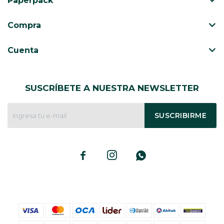
Paperpack
CAJ
TA
Compra
CA
TA
Cuenta
PO
SE
SUSCRÍBETE A NUESTRA NEWSLETTER
SUSCRIBIRME


