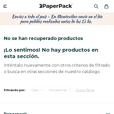
MI CUENTA

P
P
P
P
P
P
P
P
P
P
PRODUCTOS
CA
PA
SOB
CU
OFI
ÁR
CIN
CAJ
FRA
No se han recuperado productos
CO
CA
SOB
LAP
MU
HIL
CAJ
REGALOS
¡Lo sentimos! No hay productos en
CA
TE
SO
AR
AC
MO
CA
esta sección.
PACKAGING PREMIUM
TR
OR
PO
AC
PAP
PAP
Inténtalo nuevamente con otros criterios de filtrado
o busca en otras secciones de nuestro catálogo.
PL
PO
PAP
DES
BOLSAS Y SOBRES AL POR MAYOR
CAJ
PAP
DE
Quitar filtros
Filtrando por:
Cajas
Transparente
CAJ
PAP
RES
ÚLTIMAS NOVEDADES
CAJ
STI
AC