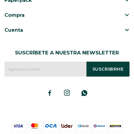
Paperpack
CAJ
TA
Compra
CA
TA
Cuenta
PO
SE
SUSCRÍBETE A NUESTRA NEWSLETTER
ENV
SUSCRIBIRME


