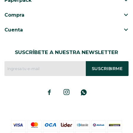
Paperpack
CAJ
TA
Compra
CA
TA
Cuenta
PO
SE
SUSCRÍBETE A NUESTRA NEWSLETTER
ENV
SUSCRIBIRME


