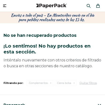
MI CUENTA

P
P
P
P
P
P
P
P
P
P
PRODUCTOS
CA
PA
SOB
CU
OFI
ÁR
CIN
CAJ
FRA
No se han recuperado productos
CO
CA
SOB
LAP
MU
HIL
CAJ
REGALOS
¡Lo sentimos! No hay productos en
CA
TE
SO
AR
AC
MO
CA
esta sección.
PACKAGING PREMIUM
TR
OR
PO
AC
PAP
PAP
Inténtalo nuevamente con otros criterios de filtrado
o busca en otras secciones de nuestro catálogo.
PL
PO
PAP
DES
BOLSAS Y SOBRES AL POR MAYOR
CAJ
PAP
DE
Quitar filtros
Filtrando por:
Complementos
Cierra bolsa
CAJ
PAP
RES
ÚLTIMAS NOVEDADES
CAJ
STI
AC