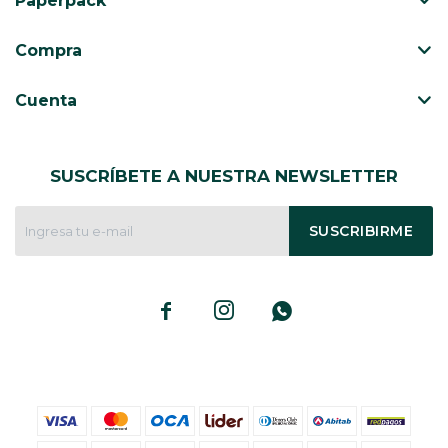
Paperpack
CAJ
TA
Compra
CA
TA
Cuenta
PO
SE
SUSCRÍBETE A NUESTRA NEWSLETTER
ENV
SUSCRIBIRME


