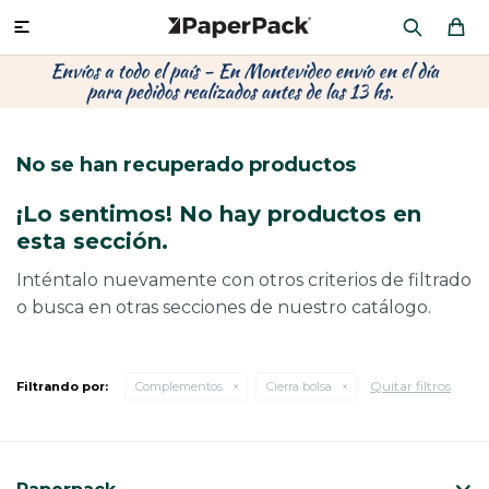
MI CUENTA

P
P
P
P
P
P
P
P
P
P
PRODUCTOS
CA
PA
SOB
CU
OFI
ÁR
CIN
CAJ
FRA
No se han recuperado productos
CO
CA
SOB
LAP
MU
HIL
CAJ
REGALOS
¡Lo sentimos! No hay productos en
CA
TE
SO
AR
AC
MO
CA
esta sección.
PACKAGING PREMIUM
TR
OR
PO
AC
PAP
PAP
Inténtalo nuevamente con otros criterios de filtrado
o busca en otras secciones de nuestro catálogo.
PL
PO
PAP
DES
BOLSAS Y SOBRES AL POR MAYOR
CAJ
PAP
DE
Quitar filtros
Filtrando por:
Complementos
Cierra bolsa
CAJ
PAP
RES
ÚLTIMAS NOVEDADES
CAJ
STI
AC