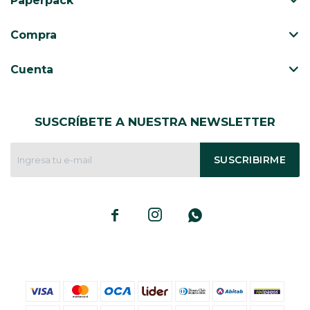
Paperpack
CAJ
TA
Compra
CA
TA
Cuenta
PO
SE
SUSCRÍBETE A NUESTRA NEWSLETTER
ENV
SUSCRIBIRME


