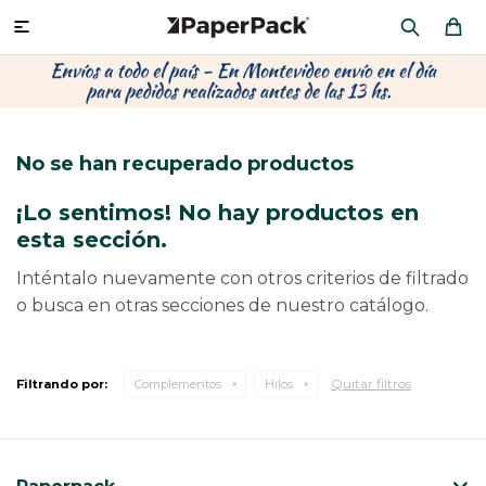
MI CUENTA

P
P
P
P
P
P
P
P
P
P
PRODUCTOS
CA
PA
SOB
CU
OFI
ÁR
CIN
CAJ
FRA
No se han recuperado productos
CO
CA
SOB
LAP
MU
HIL
CAJ
REGALOS
¡Lo sentimos! No hay productos en
CA
TE
SO
AR
AC
MO
CA
esta sección.
PACKAGING PREMIUM
TR
OR
PO
AC
PAP
PAP
Inténtalo nuevamente con otros criterios de filtrado
o busca en otras secciones de nuestro catálogo.
PL
PO
PAP
DES
BOLSAS Y SOBRES AL POR MAYOR
CAJ
PAP
DE
Quitar filtros
Filtrando por:
Complementos
Hilos
CAJ
PAP
RES
ÚLTIMAS NOVEDADES
CAJ
STI
AC