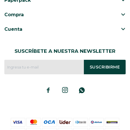
Paperpack
CAJ
TA
Compra
CA
TA
Cuenta
PO
SE
SUSCRÍBETE A NUESTRA NEWSLETTER
ENV
SUSCRIBIRME


