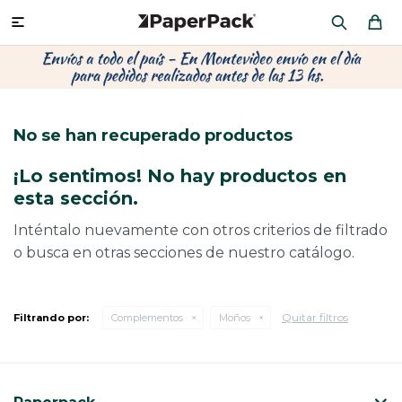
MI CUENTA

P
P
P
P
P
P
P
P
P
P
PRODUCTOS
CA
PA
SOB
CU
OFI
ÁR
CIN
CAJ
FRA
No se han recuperado productos
CO
CA
SOB
LAP
MU
HIL
CAJ
REGALOS
¡Lo sentimos! No hay productos en
CA
TE
SO
AR
AC
MO
CA
esta sección.
PACKAGING PREMIUM
TR
OR
PO
AC
PAP
PAP
Inténtalo nuevamente con otros criterios de filtrado
o busca en otras secciones de nuestro catálogo.
PL
PO
PAP
DES
BOLSAS Y SOBRES AL POR MAYOR
CAJ
PAP
DE
Quitar filtros
Filtrando por:
Complementos
Moños
CAJ
PAP
RES
ÚLTIMAS NOVEDADES
CAJ
STI
AC