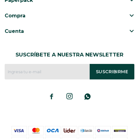
Paperpack
CAJ
TA
Compra
CA
TA
Cuenta
PO
SE
SUSCRÍBETE A NUESTRA NEWSLETTER
ENV
SUSCRIBIRME


