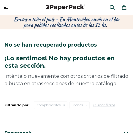
MI CUENTA

P
P
P
P
P
P
P
P
P
P
PRODUCTOS
CA
PA
SOB
CU
OFI
ÁR
CIN
CAJ
FRA
No se han recuperado productos
CO
CA
SOB
LAP
MU
HIL
CAJ
REGALOS
¡Lo sentimos! No hay productos en
CA
TE
SO
AR
AC
MO
CA
esta sección.
PACKAGING PREMIUM
TR
OR
PO
AC
PAP
PAP
Inténtalo nuevamente con otros criterios de filtrado
o busca en otras secciones de nuestro catálogo.
PL
PO
PAP
DES
BOLSAS Y SOBRES AL POR MAYOR
CAJ
PAP
DE
Quitar filtros
Filtrando por:
Complementos
Moños
CAJ
PAP
RES
ÚLTIMAS NOVEDADES
CAJ
STI
AC