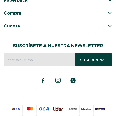
Paperpack
CAJ
TA
Compra
CA
TA
Cuenta
PO
SE
SUSCRÍBETE A NUESTRA NEWSLETTER
ENV
SUSCRIBIRME


