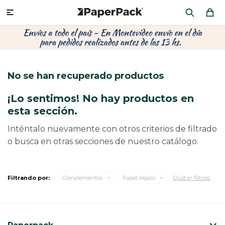
MI CUENTA

P
P
P
P
P
P
P
P
P
P
PRODUCTOS
CA
PA
SOB
CU
OFI
ÁR
CIN
CAJ
FRA
No se han recuperado productos
CO
CA
SOB
LAP
MU
HIL
CAJ
REGALOS
¡Lo sentimos! No hay productos en
CA
TE
SO
AR
AC
MO
CA
esta sección.
PACKAGING PREMIUM
TR
OR
PO
AC
PAP
PAP
Inténtalo nuevamente con otros criterios de filtrado
o busca en otras secciones de nuestro catálogo.
PL
PO
PAP
DES
BOLSAS Y SOBRES AL POR MAYOR
CAJ
PAP
DE
Quitar filtros
Filtrando por:
Complementos
Papel regalo
CAJ
PAP
RES
ÚLTIMAS NOVEDADES
CAJ
STI
AC