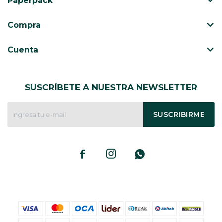
Paperpack
CAJ
TA
Compra
CA
TA
Cuenta
PO
SE
SUSCRÍBETE A NUESTRA NEWSLETTER
ENV
SUSCRIBIRME


