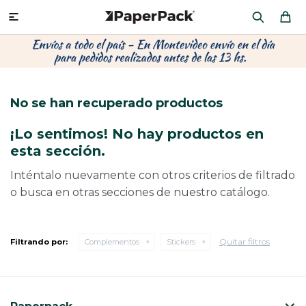
MI CUENTA

P
P
P
P
P
P
P
P
P
P
PRODUCTOS
CA
PA
SOB
CU
OFI
ÁR
CIN
CAJ
FRA
No se han recuperado productos
CO
CA
SOB
LAP
MU
HIL
CAJ
REGALOS
¡Lo sentimos! No hay productos en
CA
TE
SO
AR
AC
MO
CA
esta sección.
PACKAGING PREMIUM
TR
OR
PO
AC
PAP
PAP
Inténtalo nuevamente con otros criterios de filtrado
o busca en otras secciones de nuestro catálogo.
PL
PO
PAP
DES
BOLSAS Y SOBRES AL POR MAYOR
CAJ
PAP
DE
Quitar filtros
Filtrando por:
Complementos
Stickers
CAJ
PAP
RES
ÚLTIMAS NOVEDADES
CAJ
STI
AC