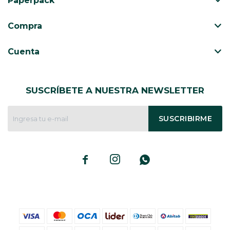
Paperpack
CAJ
TA
Compra
CA
TA
Cuenta
PO
SE
SUSCRÍBETE A NUESTRA NEWSLETTER
ENV
SUSCRIBIRME


