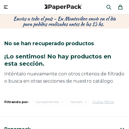
MI CUENTA

P
P
P
P
P
P
P
P
P
P
PRODUCTOS
CA
PA
SOB
CU
OFI
ÁR
CIN
CAJ
FRA
No se han recuperado productos
CO
CA
SOB
LAP
MU
HIL
CAJ
REGALOS
¡Lo sentimos! No hay productos en
CA
TE
SO
AR
AC
MO
CA
esta sección.
PACKAGING PREMIUM
TR
OR
PO
AC
PAP
PAP
Inténtalo nuevamente con otros criterios de filtrado
o busca en otras secciones de nuestro catálogo.
PL
PO
PAP
DES
BOLSAS Y SOBRES AL POR MAYOR
CAJ
PAP
DE
Quitar filtros
Filtrando por:
Complementos
Stickers
CAJ
PAP
RES
ÚLTIMAS NOVEDADES
CAJ
STI
AC