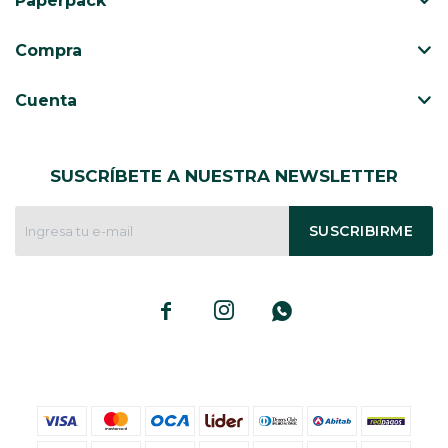
Paperpack
CAJ
TA
Compra
CA
TA
Cuenta
PO
SE
SUSCRÍBETE A NUESTRA NEWSLETTER
ENV
SUSCRIBIRME


