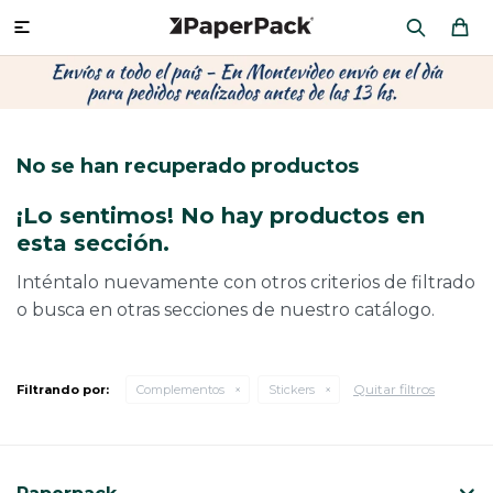
MI CUENTA

P
P
P
P
P
P
P
P
P
PRODUCTOS
CA
PA
SOB
CU
OFI
ÁR
CIN
CAJ
No se han recuperado productos
CO
CA
SOB
LAP
MU
HIL
CAJ
REGALOS
¡Lo sentimos! No hay productos en
CA
TE
SO
AR
AC
MO
CA
esta sección.
PACKAGING PREMIUM
TR
OR
PO
AC
PAP
PAP
Inténtalo nuevamente con otros criterios de filtrado
o busca en otras secciones de nuestro catálogo.
PL
PO
PAP
DES
BOLSAS Y SOBRES AL POR MAYOR
CAJ
PAP
DE
Quitar filtros
Filtrando por:
Complementos
Stickers
CAJ
PAP
RES
ÚLTIMAS NOVEDADES
CAJ
STI
AC