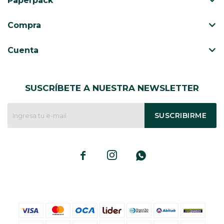
Paperpack
CAJ
TA
Compra
CA
TA
Cuenta
PO
SE
SUSCRÍBETE A NUESTRA NEWSLETTER
ENV
SUSCRIBIRME


