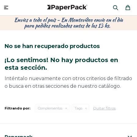
MI CUENTA

P
P
P
P
P
P
P
P
P
P
PRODUCTOS
CA
PA
SOB
CU
OFI
ÁR
CIN
CAJ
FRA
No se han recuperado productos
CO
CA
SOB
LAP
MU
HIL
CAJ
REGALOS
¡Lo sentimos! No hay productos en
CA
TE
SO
AR
AC
MO
CA
esta sección.
PACKAGING PREMIUM
TR
OR
PO
AC
PAP
PAP
Inténtalo nuevamente con otros criterios de filtrado
o busca en otras secciones de nuestro catálogo.
PL
PO
PAP
DES
BOLSAS Y SOBRES AL POR MAYOR
CAJ
PAP
DE
Quitar filtros
Filtrando por:
Complementos
Tags
CAJ
PAP
RES
ÚLTIMAS NOVEDADES
CAJ
STI
AC