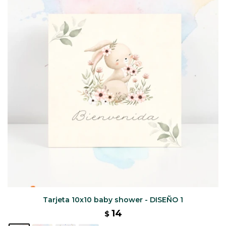
CAJ
TA
CA
TA
PO
SE
ENV
Tarjeta 10x10 baby shower - DISEÑO 1
14
$