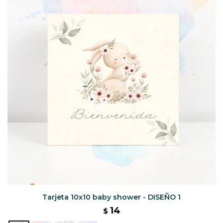
CAJ
TA
CA
TA
PO
SE
ENV
Tarjeta 10x10 baby shower - DISEÑO 1
14
$