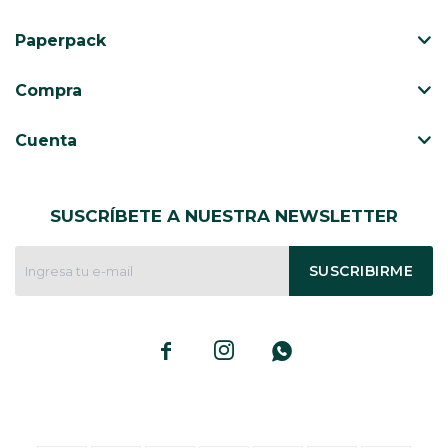
Paperpack
CAJ
TA
Compra
CA
TA
Cuenta
PO
SE
ENV
SUSCRÍBETE A NUESTRA NEWSLETTER
SUSCRIBIRME


