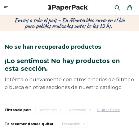
MI CUENTA

P
P
P
P
P
P
P
P
P
P
PRODUCTOS
CA
PA
SOB
CU
OFI
ÁR
CIN
CAJ
FRA
No se han recuperado productos
CO
CA
SOB
LAP
MU
HIL
CAJ
REGALOS
¡Lo sentimos! No hay productos en
CA
TE
SO
AR
AC
MO
CA
esta sección.
PACKAGING PREMIUM
TR
OR
PO
AC
PAP
PAP
Inténtalo nuevamente con otros criterios de filtrado
o busca en otras secciones de nuestro catálogo.
PL
PO
PAP
DES
BOLSAS Y SOBRES AL POR MAYOR
CAJ
PAP
DE
Quitar filtros
Filtrando por:
Decoración
Accesorios
CAJ
PAP
RES
Te recomendamos quitar:
Decoración
ÚLTIMAS NOVEDADES
CAJ
STI
AC