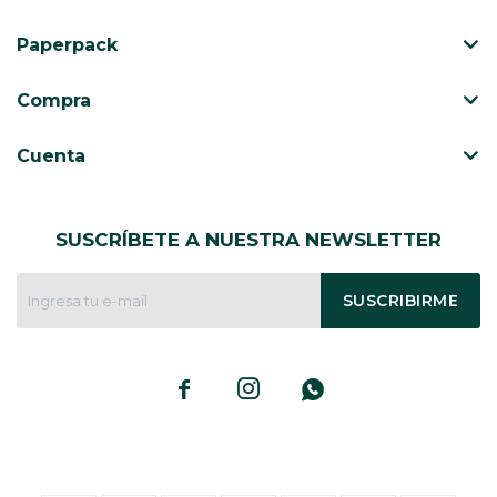
Paperpack
CAJ
TA
Compra
CA
TA
Cuenta
PO
SE
ENV
SUSCRÍBETE A NUESTRA NEWSLETTER
SUSCRIBIRME


