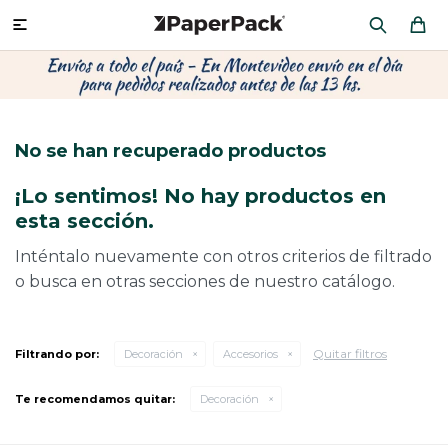
MI CUENTA

P
P
P
P
P
P
P
P
P
P
PRODUCTOS
CA
PA
SOB
CU
OFI
ÁR
CIN
CAJ
FRA
No se han recuperado productos
CO
CA
SOB
LAP
MU
HIL
CAJ
REGALOS
¡Lo sentimos! No hay productos en
CA
TE
SO
AR
AC
MO
CA
esta sección.
PACKAGING PREMIUM
TR
OR
PO
AC
PAP
PAP
Inténtalo nuevamente con otros criterios de filtrado
o busca en otras secciones de nuestro catálogo.
PL
PO
PAP
DES
BOLSAS Y SOBRES AL POR MAYOR
CAJ
PAP
DE
Quitar filtros
Filtrando por:
Decoración
Accesorios
CAJ
PAP
RES
Te recomendamos quitar:
Decoración
ÚLTIMAS NOVEDADES
CAJ
STI
AC