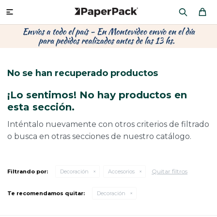
MI CUENTA

P
P
P
P
P
P
P
P
P
P
PRODUCTOS
CA
PA
SOB
CU
CA
MU
CIN
CAJ
FRA
No se han recuperado productos
CO
CA
SOB
LAP
AC
HIL
CAJ
REGALOS
¡Lo sentimos! No hay productos en
CA
TE
SO
AR
ÁR
MO
CA
esta sección.
PACKAGING PREMIUM
TR
OR
PO
AC
PAP
PAP
Inténtalo nuevamente con otros criterios de filtrado
o busca en otras secciones de nuestro catálogo.
CAJ
PO
PAP
DES
BOLSAS Y SOBRES AL POR MAYOR
CAJ
PAP
DE
Quitar filtros
Filtrando por:
Decoración
Accesorios
CAJ
PAP
RES
Te recomendamos quitar:
Decoración
ÚLTIMAS NOVEDADES
CAJ
STI
AC