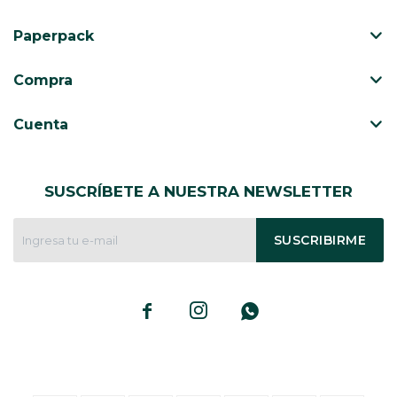
Paperpack
CAJ
TA
Compra
CA
TA
Cuenta
PO
SE
SUSCRÍBETE A NUESTRA NEWSLETTER
SUSCRIBIRME


