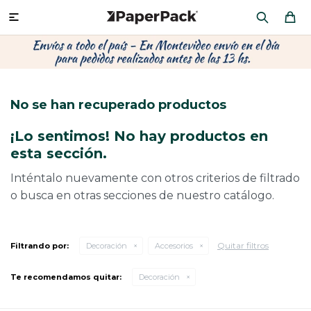
MI CUENTA

P
P
P
P
P
P
P
P
P
P
PRODUCTOS
CA
PA
SOB
CU
OFI
ÁR
CIN
CAJ
FRA
No se han recuperado productos
CO
CA
SOB
LAP
MU
HIL
CAJ
REGALOS
¡Lo sentimos! No hay productos en
CA
TE
SO
AR
AC
MO
CA
esta sección.
PACKAGING PREMIUM
TR
OR
PO
AC
PAP
PAP
Inténtalo nuevamente con otros criterios de filtrado
o busca en otras secciones de nuestro catálogo.
PL
PO
PAP
DES
BOLSAS Y SOBRES AL POR MAYOR
CAJ
PAP
DE
Quitar filtros
Filtrando por:
Decoración
Accesorios
CAJ
PAP
RES
Te recomendamos quitar:
Decoración
ÚLTIMAS NOVEDADES
CAJ
STI
AC