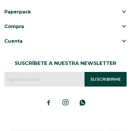
Paperpack
CAJ
TA
Compra
CA
TA
Cuenta
PO
SE
ENV
SUSCRÍBETE A NUESTRA NEWSLETTER
SUSCRIBIRME


