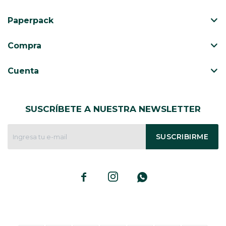
Paperpack
CAJ
TA
Compra
CA
TA
Cuenta
PO
SE
SUSCRÍBETE A NUESTRA NEWSLETTER
SUSCRIBIRME


