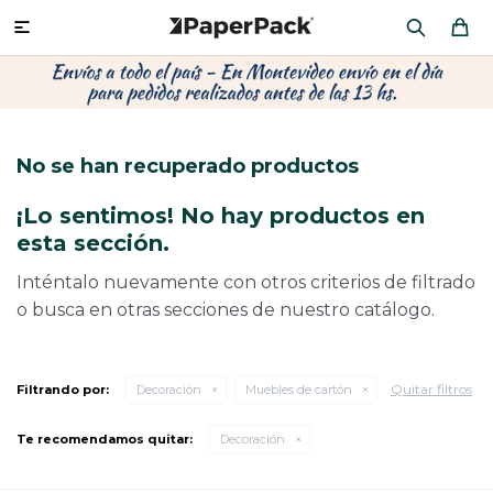
MI CUENTA

P
P
P
P
P
P
P
P
P
P
PRODUCTOS
CA
PA
SOB
CU
CA
MU
CIN
CAJ
FRA
No se han recuperado productos
CO
CA
SOB
LAP
AC
HIL
CAJ
REGALOS
¡Lo sentimos! No hay productos en
CA
TE
SO
AR
ÁR
MO
CA
esta sección.
PACKAGING PREMIUM
TR
OR
PO
AC
PAP
PAP
Inténtalo nuevamente con otros criterios de filtrado
o busca en otras secciones de nuestro catálogo.
CAJ
PO
PAP
DES
BOLSAS Y SOBRES AL POR MAYOR
CAJ
PAP
DE
Quitar filtros
Filtrando por:
Decoración
Muebles de cartón
CAJ
PAP
RES
Te recomendamos quitar:
Decoración
ÚLTIMAS NOVEDADES
CAJ
STI
AC