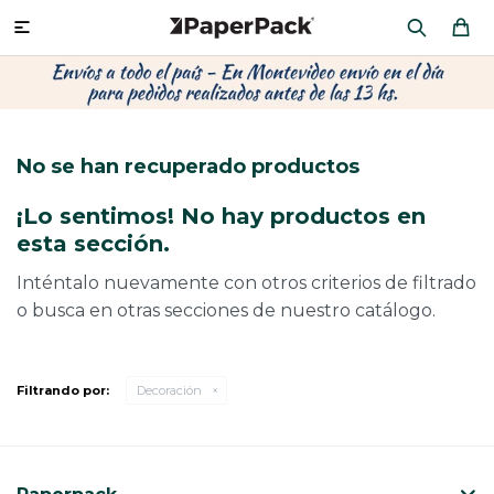
MI CUENTA

P
P
P
P
P
P
P
P
P
P
PRODUCTOS
CA
PA
SOB
CU
CA
MU
CIN
CAJ
FRA
No se han recuperado productos
CO
CA
SOB
LAP
AC
HIL
CAJ
REGALOS
¡Lo sentimos! No hay productos en
CA
TE
SO
AR
ÁR
MO
CA
esta sección.
PACKAGING PREMIUM
TR
OR
PO
AC
PAP
PAP
Inténtalo nuevamente con otros criterios de filtrado
o busca en otras secciones de nuestro catálogo.
CAJ
PO
PAP
DES
BOLSAS Y SOBRES AL POR MAYOR
CAJ
PAP
DE
Filtrando por:
Decoración
CAJ
PAP
RES
ÚLTIMAS NOVEDADES
CAJ
STI
AC