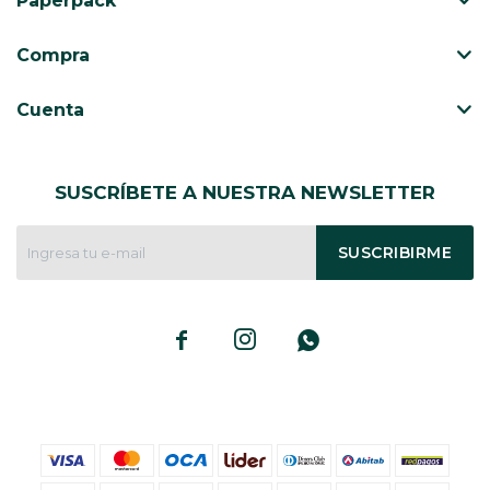
Paperpack
CAJ
TA
Compra
CA
TA
Cuenta
PO
SE
SUSCRÍBETE A NUESTRA NEWSLETTER
SUSCRIBIRME


