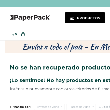
PRODUCTOS
0
$
No se han recuperado product
¡Lo sentimos! No hay productos en est
Inténtalo nuevamente con otros criterios de filtra
Quitar f
Filtrando por:
Envases de vidrio
Frascos de vidrio