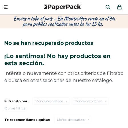
MI CUENTA

P
P
P
P
P
P
P
P
P
PRODUCTOS
CA
PA
SOB
CU
OFI
ÁR
CIN
CAJ
No se han recuperado productos
CO
CA
SOB
LAP
MU
HIL
CAJ
REGALOS
¡Lo sentimos! No hay productos en
CA
TE
SO
AR
AC
MO
CA
esta sección.
PACKAGING PREMIUM
TR
OR
PO
AC
PAP
PAP
Inténtalo nuevamente con otros criterios de filtrado
o busca en otras secciones de nuestro catálogo.
PL
PO
PAP
DES
BOLSAS Y SOBRES AL POR MAYOR
CAJ
PAP
DE
Filtrando por:
Moños decorativos
Moños decorativos
Quitar filtros
CAJ
PAP
RES
ÚLTIMAS NOVEDADES
Te recomendamos quitar:
Moños decorativos
CAJ
STI
AC