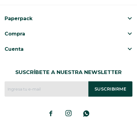
CAJ
TA
Paperpack
CA
TA
Compra
PO
SE
Cuenta
ENV
SUSCRÍBETE A NUESTRA NEWSLETTER
SUSCRIBIRME


