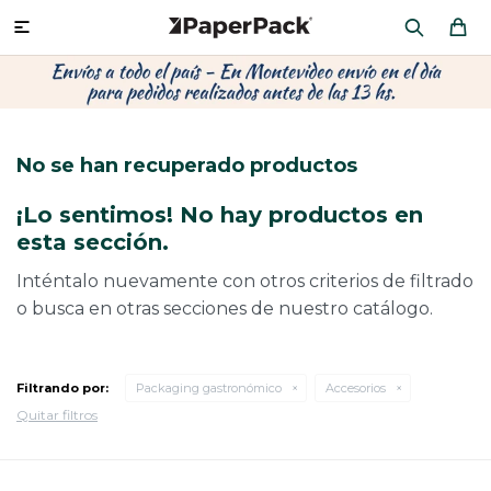
MI CUENTA

P
P
P
P
P
P
P
P
P
P
PRODUCTOS
CA
PA
SOB
CU
OFI
ÁR
CIN
CAJ
FRA
No se han recuperado productos
CO
CA
SOB
LAP
MU
HIL
CAJ
REGALOS
¡Lo sentimos! No hay productos en
CA
TE
SO
AR
AC
MO
CA
esta sección.
PACKAGING PREMIUM
TR
OR
PO
AC
PAP
PAP
Inténtalo nuevamente con otros criterios de filtrado
o busca en otras secciones de nuestro catálogo.
PL
PO
PAP
DES
BOLSAS Y SOBRES AL POR MAYOR
CAJ
PAP
DE
Filtrando por:
Packaging gastronómico
Accesorios
Quitar filtros
CAJ
PAP
RES
ÚLTIMAS NOVEDADES
CAJ
STI
AC