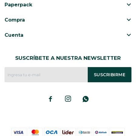
Paperpack
CAJ
TA
Compra
CA
TA
Cuenta
PO
SE
SUSCRÍBETE A NUESTRA NEWSLETTER
ENV
SUSCRIBIRME


