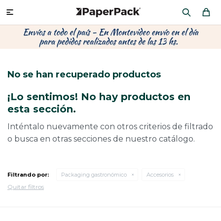
MI CUENTA

P
P
P
P
P
P
P
P
P
PRODUCTOS
CA
PA
SOB
CU
OFI
ÁR
CIN
CAJ
No se han recuperado productos
CO
CA
SOB
LAP
MU
HIL
CAJ
REGALOS
¡Lo sentimos! No hay productos en
CA
TE
SO
AR
AC
MO
CA
esta sección.
PACKAGING PREMIUM
TR
OR
PO
AC
PAP
PAP
Inténtalo nuevamente con otros criterios de filtrado
o busca en otras secciones de nuestro catálogo.
PL
PO
PAP
DES
BOLSAS Y SOBRES AL POR MAYOR
CAJ
PAP
DE
Filtrando por:
Packaging gastronómico
Accesorios
Quitar filtros
CAJ
PAP
RES
ÚLTIMAS NOVEDADES
CAJ
STI
AC