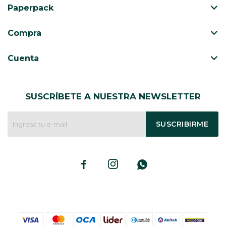
Paperpack
CAJ
TA
Compra
CA
TA
Cuenta
PO
SE
SUSCRÍBETE A NUESTRA NEWSLETTER
ENV
SUSCRIBIRME


