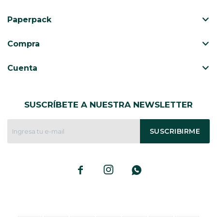
Paperpack
CAJ
TA
Compra
CA
TA
Cuenta
PO
SE
ENV
SUSCRÍBETE A NUESTRA NEWSLETTER
SUSCRIBIRME


