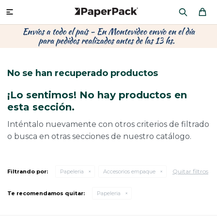
MI CUENTA

P
P
P
P
P
P
P
P
P
P
PRODUCTOS
CA
PA
SOB
CU
OFI
ÁR
CIN
CAJ
FRA
No se han recuperado productos
CO
CA
SOB
LAP
MU
HIL
CAJ
REGALOS
¡Lo sentimos! No hay productos en
CA
TE
SO
AR
AC
MO
CA
esta sección.
PACKAGING PREMIUM
TR
OR
PO
AC
PAP
PAP
Inténtalo nuevamente con otros criterios de filtrado
o busca en otras secciones de nuestro catálogo.
PL
PO
PAP
DES
BOLSAS Y SOBRES AL POR MAYOR
CAJ
PAP
DE
Quitar filtros
Filtrando por:
Papeleria
Accesorios empaque
CAJ
PAP
RES
Te recomendamos quitar:
Papeleria
ÚLTIMAS NOVEDADES
CAJ
STI
AC