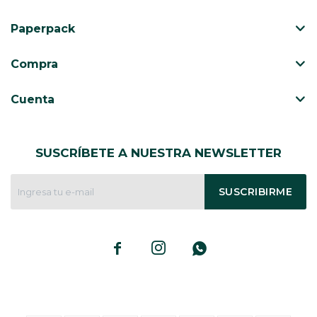
Paperpack
CAJ
TA
Compra
CA
TA
Cuenta
PO
SE
ENV
SUSCRÍBETE A NUESTRA NEWSLETTER
SUSCRIBIRME


