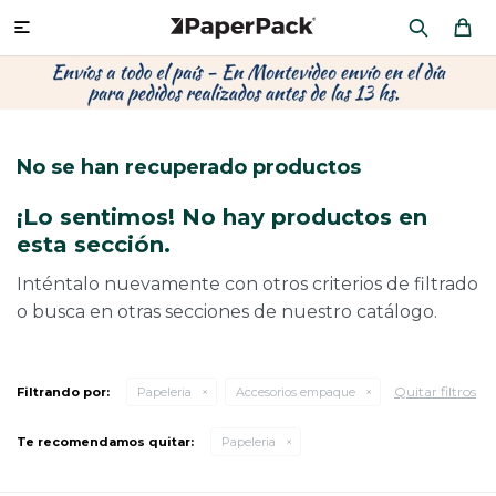
MI CUENTA

P
P
P
P
P
P
P
P
P
P
PRODUCTOS
CA
PA
SOB
CU
OFI
ÁR
CIN
CAJ
FRA
No se han recuperado productos
CO
CA
SOB
LAP
MU
HIL
CAJ
REGALOS
¡Lo sentimos! No hay productos en
CA
TE
SO
AR
AC
MO
CA
esta sección.
PACKAGING PREMIUM
TR
OR
PO
AC
PAP
PAP
Inténtalo nuevamente con otros criterios de filtrado
o busca en otras secciones de nuestro catálogo.
PL
PO
PAP
DES
BOLSAS Y SOBRES AL POR MAYOR
CAJ
PAP
DE
Quitar filtros
Filtrando por:
Papeleria
Accesorios empaque
CAJ
PAP
RES
Te recomendamos quitar:
Papeleria
ÚLTIMAS NOVEDADES
CAJ
STI
AC