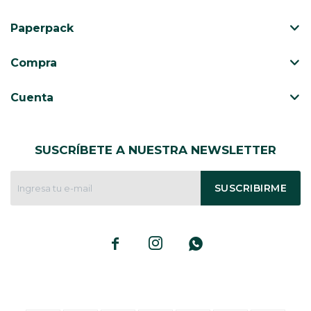
Paperpack
CAJ
TA
Compra
CA
TA
Cuenta
PO
SE
SUSCRÍBETE A NUESTRA NEWSLETTER
SUSCRIBIRME


