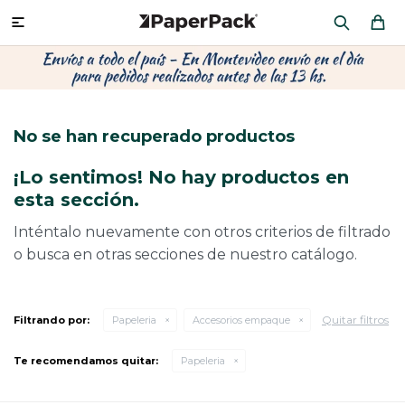
MI CUENTA

P
P
P
P
P
P
P
P
P
P
PRODUCTOS
CA
PA
SOB
CU
CA
MU
CIN
CAJ
FRA
No se han recuperado productos
CO
CA
SOB
LAP
AC
HIL
CAJ
REGALOS
¡Lo sentimos! No hay productos en
CA
TE
SO
AR
ÁR
MO
CA
esta sección.
PACKAGING PREMIUM
TR
OR
PO
AC
PAP
PAP
Inténtalo nuevamente con otros criterios de filtrado
o busca en otras secciones de nuestro catálogo.
CAJ
PO
PAP
DES
BOLSAS Y SOBRES AL POR MAYOR
CAJ
PAP
DE
Quitar filtros
Filtrando por:
Papeleria
Accesorios empaque
CAJ
PAP
RES
Te recomendamos quitar:
Papeleria
ÚLTIMAS NOVEDADES
CAJ
STI
AC