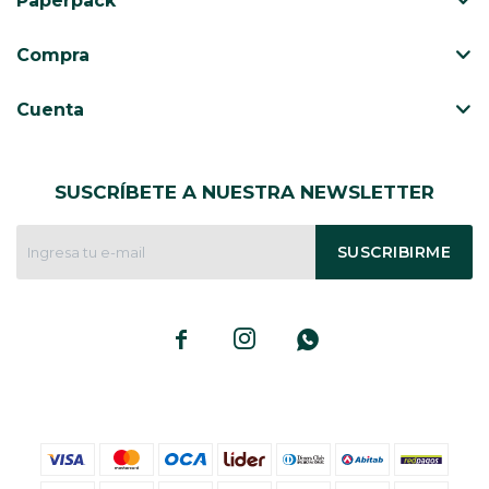
Paperpack
CAJ
TA
Compra
CA
TA
Cuenta
PO
SE
SUSCRÍBETE A NUESTRA NEWSLETTER
ENV
SUSCRIBIRME


