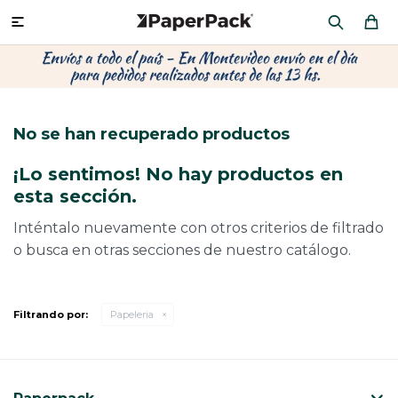
MI CUENTA

P
P
P
P
P
P
P
P
P
P
PRODUCTOS
CA
PA
SOB
CU
OFI
ÁR
CIN
CAJ
FRA
No se han recuperado productos
CO
CA
SOB
LAP
MU
HIL
CAJ
REGALOS
¡Lo sentimos! No hay productos en
CA
TE
SO
AR
AC
MO
CA
esta sección.
PACKAGING PREMIUM
TR
OR
PO
AC
PAP
PAP
Inténtalo nuevamente con otros criterios de filtrado
o busca en otras secciones de nuestro catálogo.
PL
PO
PAP
DES
BOLSAS Y SOBRES AL POR MAYOR
CAJ
PAP
DE
Filtrando por:
Papeleria
CAJ
PAP
RES
ÚLTIMAS NOVEDADES
CAJ
STI
AC